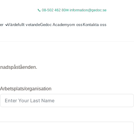
📞 08-502 462 80
✉ information@gedoc.se
er
Värdefullt vetande
Gedoc Academy
om oss
Kontakta oss
arknadspåståenden.
Arbetsplats/organisation