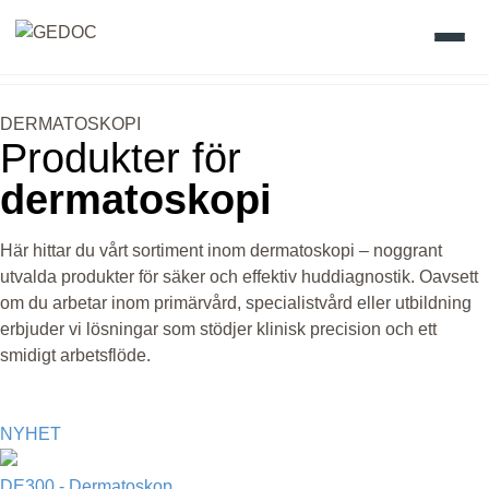
Skip
to
Hem
content
DERMATOSKOPI
Produkter för
Produkter
dermatoskopi
Värdefullt vetande
Här hittar du vårt sortiment inom dermatoskopi – noggrant
utvalda produkter för säker och effektiv huddiagnostik. Oavsett
Gedoc Academy
om du arbetar inom primärvård, specialistvård eller utbildning
erbjuder vi lösningar som stödjer klinisk precision och ett
Vision
smidigt arbetsflöde.
Kontakt
NYHET
DE300 - Dermatoskop