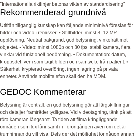
"Internationella riktlinjer betonar vikten av standardisering"
Rekommenderad grundnivå
Utifrån tillgänglig kunskap kan följande miniminivå föreslås för
bilder och video i remisser: • Stillbilder: minst 8–12 MP
upplösning. Neutral bakgrund, god belysning, vinkelrätt mot
objektet. • Video: minst 1080p och 30 fps, stabil kamera, flera
vinklar vid funktionell bedömning. • Dokumentation: datum,
kroppsdel, vem som tagit bilden och samtycke från patient. •
Säkerhet: krypterad överföring, ingen lagring på privata
enheter. Används mobiltelefon skall den ha MDM.
GEDOC Kommenterar
Belysning är centralt, en god belysning gör att färgskiftningar
och detaljer framträder tydligare. Vid videotagning, tänk på att
röra kameran långsamt. Ta tiden att filma kringliggande
områden som tex långsamt in i örongången även om det är
trumhinnan du vill visa. Dels ger det möjlighet för någon annan