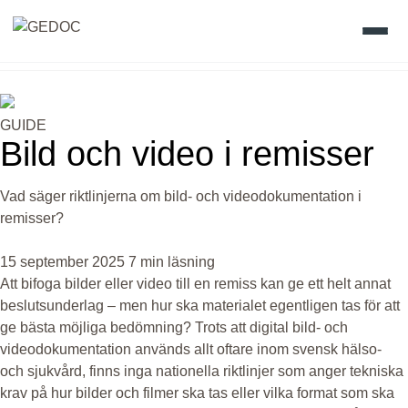
Skip
to
Hem
content
GUIDE
Produkter
Bild och video i remisser
Värdefullt vetande
Vad säger riktlinjerna om bild- och videodokumentation i
remisser?
Gedoc Academy
15 september 2025
7 min läsning
Att bifoga bilder eller video till en remiss kan ge ett helt annat
Vision
beslutsunderlag – men hur ska materialet egentligen tas för att
ge bästa möjliga bedömning? Trots att digital bild- och
Kontakt
videodokumentation används allt oftare inom svensk hälso-
och sjukvård, finns inga nationella riktlinjer som anger tekniska
krav på hur bilder och filmer ska tas eller vilka format som ska