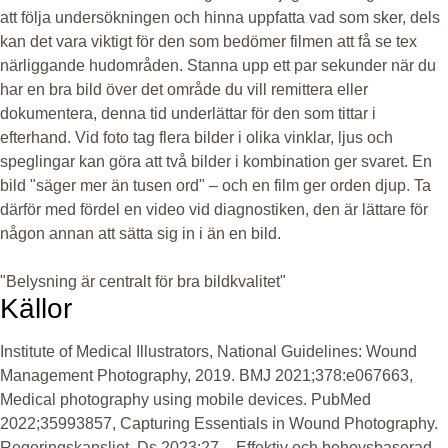
att följa undersökningen och hinna uppfatta vad som sker, dels
kan det vara viktigt för den som bedömer filmen att få se tex
närliggande hudområden. Stanna upp ett par sekunder när du
har en bra bild över det område du vill remittera eller
dokumentera, denna tid underlättar för den som tittar i
efterhand. Vid foto tag flera bilder i olika vinklar, ljus och
speglingar kan göra att två bilder i kombination ger svaret. En
bild "säger mer än tusen ord" – och en film ger orden djup. Ta
därför med fördel en video vid diagnostiken, den är lättare för
någon annan att sätta sig in i än en bild.
"Belysning är centralt för bra bildkvalitet"
Källor
Institute of Medical Illustrators, National Guidelines: Wound
Management Photography, 2019. BMJ 2021;378:e067663,
Medical photography using mobile devices. PubMed
2022;35993857, Capturing Essentials in Wound Photography.
Regeringskansliet, Ds 2023:27 – Effektiv och behovsbaserad