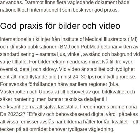
användas. Däremot finns flera vägledande dokument både
nationellt och internationellt som beskriver god praxis.
God praxis för bilder och video
Internationella riktlinjer från Institute of Medical Illustrators (IMI)
och kliniska publikationer i BMJ och PubMed betonar vikten av
standardisering – samma ljus, vinkel, avstånd och bakgrund vid
varje tillfälle. För bilder rekommenderas minst två till tre vyer:
översikt, detalj och sidovy. Vid video är stabilitet och tydlighet
centralt, med flytande bild (minst 24–30 fps) och tydlig rörelse.
För svenska förhållanden hänvisar flera regioner (bl.a.
Västerbotten och Uppsala) till behovet av god bildkvalitet och
säker hantering, men lämnar tekniska detaljer till
verksamheterna att själva fastställa. I regeringens promemoria
Ds 2023:27 "Effektiv och behovsbaserad digital vård" påpekas
att vissa remisser avslås när bilderna håller för låg kvalitet – ett
tecken på att området behöver tydligare vägledning.