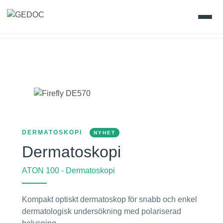
Skip
to
Hem
content
Produkter
Värdefullt vetande
Gedoc Academy
DERMATOSKOPI
NYHET
Dermatoskopi
Vision
ATON 100 - Dermatoskopi
Kontakt
Kompakt optiskt dermatoskop för snabb och enkel
dermatologisk undersökning med polariserad