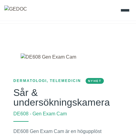
Skip
to
Hem
content
Produkter
Värdefullt vetande
Gedoc Academy
DERMATOLOGI, TELEMEDICIN
NYHET
Sår &
Vision
undersökningskamera
Kontakt
DE608 - Gen Exam Cam
DE608 Gen Exam Cam är en högupplöst