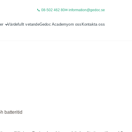
📞 08-502 462 80
✉ information@gedoc.se
er
Värdefullt vetande
Gedoc Academy
om oss
Kontakta oss
h batteritid