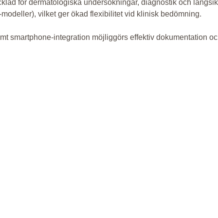
d för dermatologiska undersökningar, diagnostik och långsiktig
odeller), vilket ger ökad flexibilitet vid klinisk bedömning.
mt smartphone-integration möjliggörs effektiv dokumentation och 