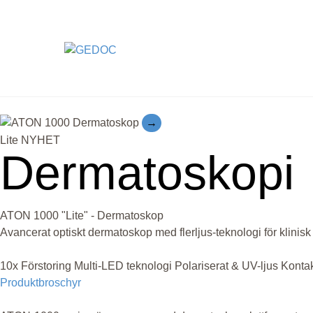
Skip
to
content
→
Lite
NYHET
Dermatoskopi
ATON 1000 "Lite" - Dermatoskop
Avancerat optiskt dermatoskop med flerljus-teknologi för klinis
10x Förstoring
Multi-LED teknologi
Polariserat & UV-ljus
Kontak
Produktbroschyr