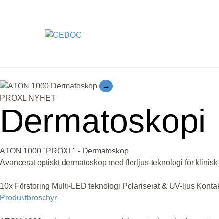
Skip
to
content
→
PROXL
NYHET
Dermatoskopi
ATON 1000 "PROXL" - Dermatoskop
Avancerat optiskt dermatoskop med flerljus-teknologi för klinis
10x Förstoring
Multi-LED teknologi
Polariserat & UV-ljus
Kontak
Produktbroschyr