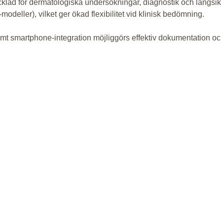
d för dermatologiska undersökningar, diagnostik och långsiktig
odeller), vilket ger ökad flexibilitet vid klinisk bedömning.
mt smartphone-integration möjliggörs effektiv dokumentation och 