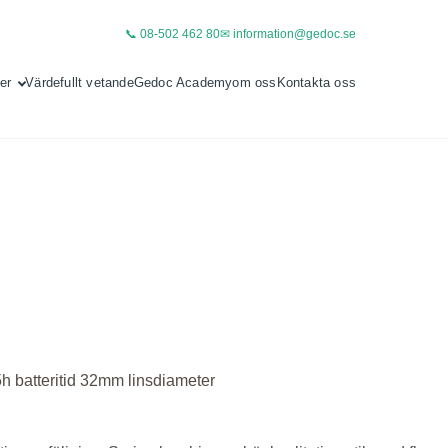
📞 08-502 462 80
✉ information@gedoc.se
er
Värdefullt vetande
Gedoc Academy
om oss
Kontakta oss
h batteritid
32mm linsdiameter