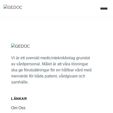
Skip
to
Hem
content
Produkter
Värdefullt vetande
Vi är ett svenskt medicinteknikbolag grundat
av vårdpersonal. Målet är att våra lösningar
Gedoc Academy
ska ge förutsättningar för en hållbar vård med
mervärde för både patient, vårdgivare och
Vision
samhälle.
Kontakt
LÄNKAR
Om Oss