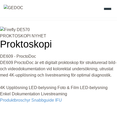
Skip
to
Hem
content
PROKTOSKOPI
NYHET
Produkter
Proktoskopi
Värdefullt vetande
DE609 - ProctoDoc
DE609 ProctoDoc är ett digitalt proktoskop för strukturerad bild-
Gedoc Academy
och videodokumentation vid kolorektal undersökning, utrustat
med 4K-upplösning och livestreaming för optimal diagnostik.
Vision
4K Upplösning
LED-belysning
Foto & Film
LED-belysning
Enkel Dokumentation
Livestreaming
Kontakt
Produktbroschyr
Snabbguide
IFU