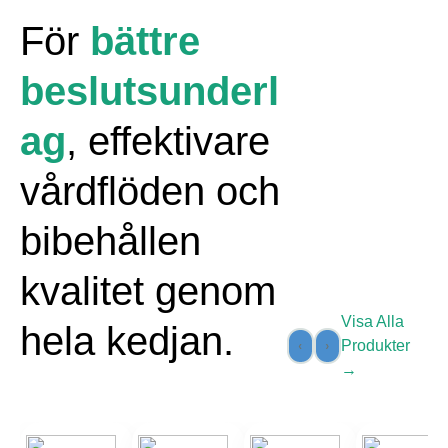
För
bättre
beslutsunderl
ag
, effektivare
vårdflöden och
bibehållen
kvalitet genom
Visa Alla
hela kedjan.
‹
›
Produkter
→