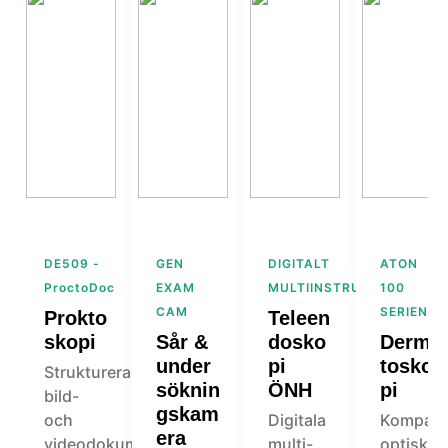
DE509 -
GEN
DIGITALT
ATON
ProctoDoc
EXAM
MULTIINSTRUMENT
100
CAM
SERIEN
Prokto
Teleen
skopi
Sår &
dosko
Derma
under
pi
tosko
Strukturerad
söknin
ÖNH
pi
bild-
gskam
och
Digitala
Kompakt
era
videodokumentation
multi-
optiskt