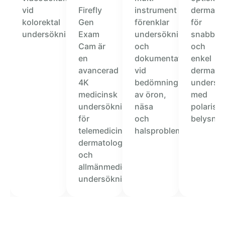
vid
Firefly
instrument
dermato
kolorektal
Gen
förenklar
för
undersökning.
Exam
undersökning
snabb
Cam är
och
och
en
dokumentation
enkel
avancerad
vid
dermatol
4K
bedömning
undersö
medicinsk
av öron,
med
undersökningskamera
näsa
polarise
för
och
belysnin
telemedicin,
halsproblematik.
dermatologi
och
allmänmedicinska
undersökningar.