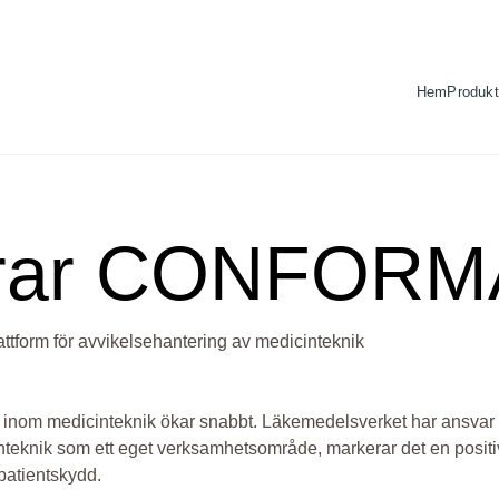
Hem
Produkt
rar CONFORM
ttform för avvikelsehantering av medicinteknik
r inom medicinteknik ökar snabbt. Läkemedelsverket har ansvar 
nteknik som ett eget verksamhetsområde, markerar det en positiv
patientskydd.