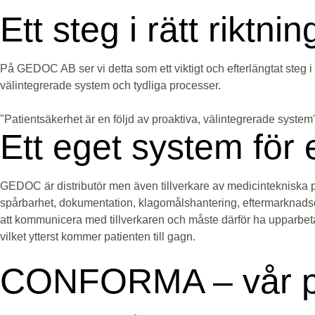
Ett steg i rätt riktnin
På GEDOC AB ser vi detta som ett viktigt och efterlängtat steg i r
välintegrerade system och tydliga processer.
"Patientsäkerhet är en följd av proaktiva, välintegrerade system
Ett eget system för
GEDOC är distributör men även tillverkare av medicintekniska prod
spårbarhet, dokumentation, klagomålshantering, eftermarknadsöve
att kommunicera med tillverkaren och måste därför ha upparbe
vilket ytterst kommer patienten till gagn.
CONFORMA – vår plat