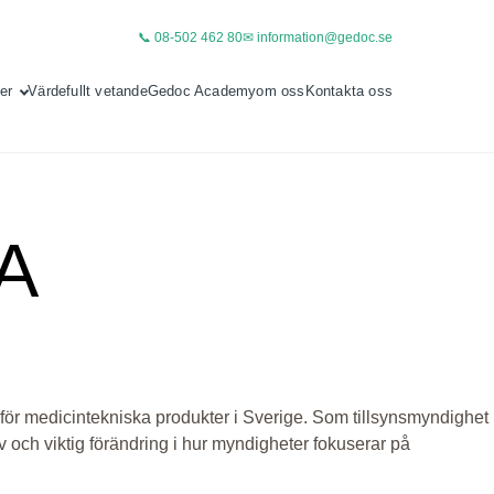
📞 08-502 462 80
✉ information@gedoc.se
er
Värdefullt vetande
Gedoc Academy
om oss
Kontakta oss
A
för medicintekniska produkter i Sverige. Som tillsynsmyndighet
 och viktig förändring i hur myndigheter fokuserar på