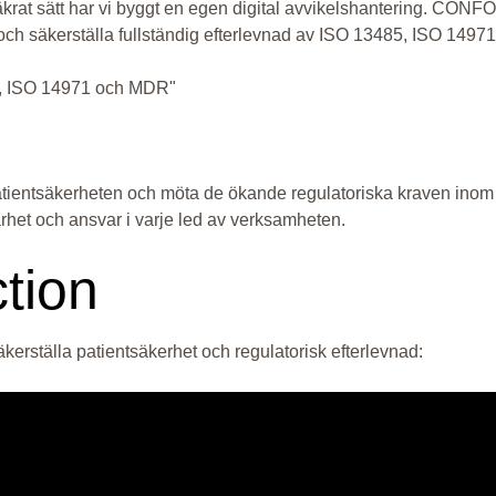
tssäkrat sätt har vi byggt en egen digital avvikelshantering. C
och säkerställa fullständig efterlevnad av ISO 13485, ISO 149
5, ISO 14971 och MDR"
tientsäkerheten och möta de ökande regulatoriska kraven inom
arhet och ansvar i varje led av verksamheten.
tion
rställa patientsäkerhet och regulatorisk efterlevnad: