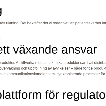
g
ätt riktning. Det bekräftar det vi redan vet: att patientsäkerhet i
"
 ett växande ansvar
ukter. Att tillverka medicintekniska produkter samt att distribue
rvakning och uppföljning av avvikelser – både för de produkter v
tade kommunikationskanaler samt synkroniserade processer för 
tform för regulator