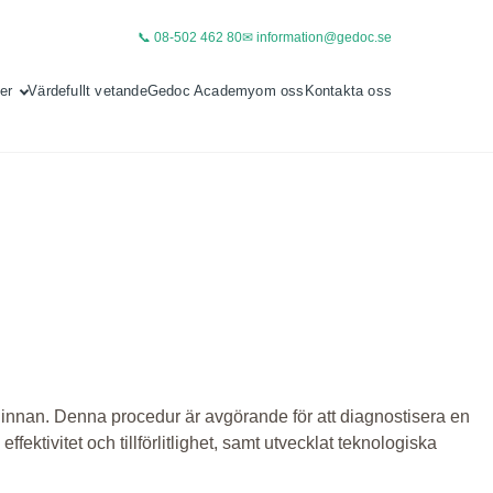
📞 08-502 462 80
✉ information@gedoc.se
er
Värdefullt vetande
Gedoc Academy
om oss
Kontakta oss
nnan. Denna procedur är avgörande för att diagnostisera en
fektivitet och tillförlitlighet, samt utvecklat teknologiska