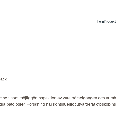
Hem
Produkt
stik
en som möjliggör inspektion av yttre hörselgången och trumhi
ra patologier. Forskning har kontinuerligt utvärderat otoskopins ef