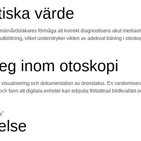
tiska värde
märvårdsläkares förmåga att korrekt diagnostisera akut mediaotit
ldning, vilket understryker vikten av adekvat träning i otoskopi
eg inom otoskopi
ttra visualisering och dokumentation av öronstatus. En randomise
h fann att digitala enheter kan erbjuda förbättrad bildkvalitet o
y"
else